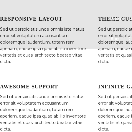
RESPONSIVE LAYOUT
THEME CU
Home
Sed ut perspiciatis unde omnis iste natus
Sed ut perspicia
error sit voluptatem accusantium
error sit volup
Blog
C
doloremque laudantium, totam rem
doloremque lau
aperiam, eaque ipsa quae ab illo inventore
aperiam, eaque i
veritatis et quasi architecto beatae vitae
veritatis et quas
dicta.
dicta.
AWESOME SUPPORT
INFINITE 
Sed ut perspiciatis unde omnis iste natus
Sed ut perspicia
error sit voluptatem accusantium
error sit volup
doloremque laudantium, totam rem
doloremque lau
aperiam, eaque ipsa quae ab illo inventore
aperiam, eaque i
veritatis et quasi architecto beatae vitae
veritatis et quas
dicta.
dicta.